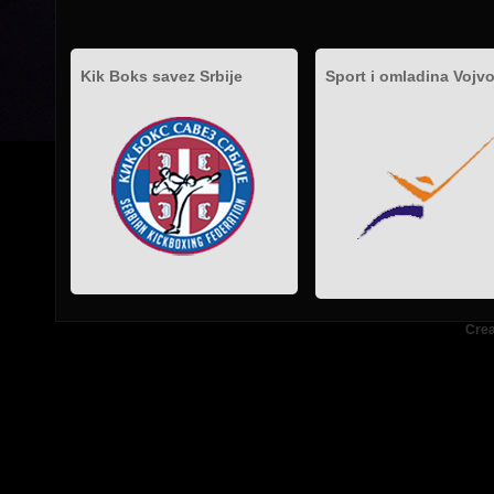
Kik Boks savez Srbije
Sport i omladina Vojv
.
.
.
Crea