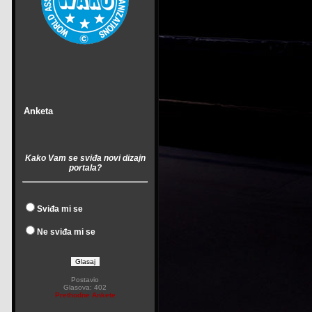
Anketa
Kako Vam se sviđa novi dizajn
portala?
Sviđa mi se
Ne sviđa mi se
Postavio
Glasova: 402
Prethodne Ankete