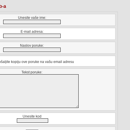
b-a
Unesite vaše ime:
E-mail adresa:
Naslov poruke:
šaljite kopiju ove poruke na vašu email adresu
Tekst poruke:
Unesite kod