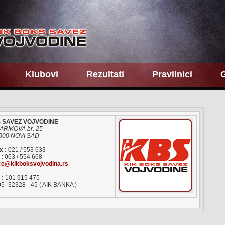
Klubovi
Rezultati
Pravilnici
G
 SAVEZ VOJVODINE
RIKOVA br. 25
000 NOVI SAD
x :
021 / 553 633
:
063 / 554 668
ice@kikboksvojvodina.rs
 :
101 915 475
05 -32328 - 45 ( AIK BANKA )