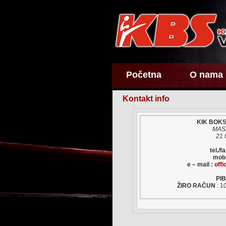
Početna
O nama
Kontakt info
KIK BOKS
MASA
21 
tel./fa
mob 
e – mail :
off
PIB
ŽIRO RAČUN
: 1