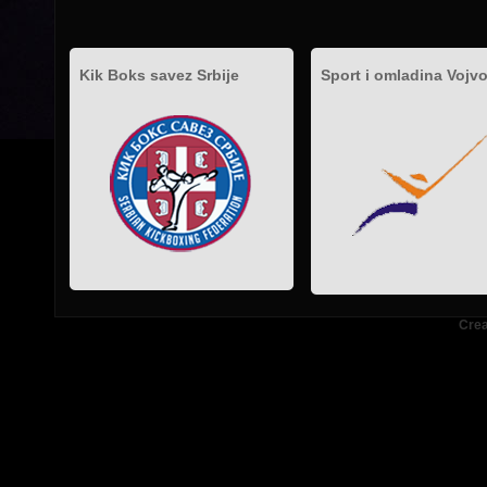
Kik Boks savez Srbije
Sport i omladina Vojv
.
.
.
Crea