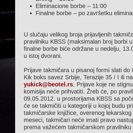
Eliminacione borbe – 11:00
Finalne borbe – po završetku elimina
U slučaju velikog broja prijavljenih takm
pravilniku KBSS (maksimalan broj borbi u t
finalne borbe biće održane u nedelju, 13
u istoj dvorani.
Prijave takmičara u pisanoj formi slati d
Kik boks savez Srbije, Terazije 35 / I ili n
yukick@beotel.rs
. Prijave koje ne stig
komisija neće prihvatiti. Žreb će, po prav
09.05.2012. u prostorijama KBSS sa poč
će se takmičiti u kategoriji u kojoj budu pri
takmičarske knjižice, overenog lekarskog 
meseci, takmičari neće imati pravo nastu
prema važećem takmičarskom pravilniku 