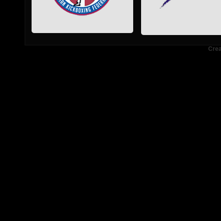
.
.
.
Crea