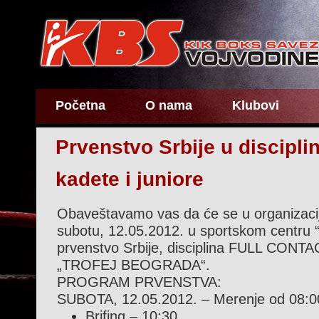
Početna
O nama
Klubovi
Prvenstvo Srbije u disciplin
kadete i juniore
Obaveštavamo vas da će se u organizaci
subotu, 12.05.2012. u sportskom centru “P
prvenstvo Srbije, disciplina FULL CONTACT
„TROFEJ BEOGRADA“.
PROGRAM PRVENSTVA:
SUBOTA, 12.05.2012. – Merenje od 08:00
Brifing – 10:30