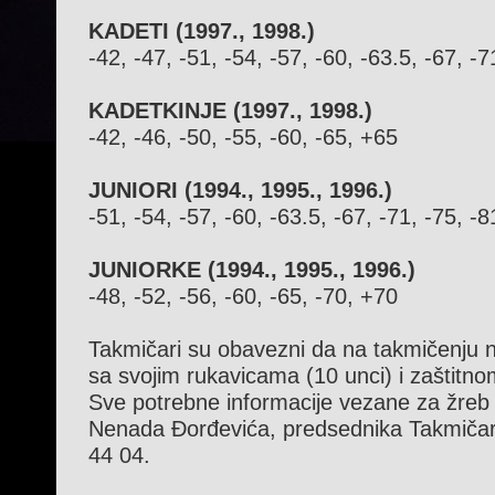
KADETI (1997., 1998.)
-42, -47, -51, -54, -57, -60, -63.5, -67, -
KADETKINJE (1997., 1998.)
-42, -46, -50, -55, -60, -65, +65
JUNIORI (1994., 1995., 1996.)
-51, -54, -57, -60, -63.5, -67, -71, -75, -
JUNIORKE (1994., 1995., 1996.)
-48, -52, -56, -60, -65, -70, +70
Takmičari su obavezni da na takmičenju 
sa svojim rukavicama (10 unci) i zaštitn
Sve potrebne informacije vezane za žreb 
Nenada Đorđevića, predsednika Takmiča
44 04.