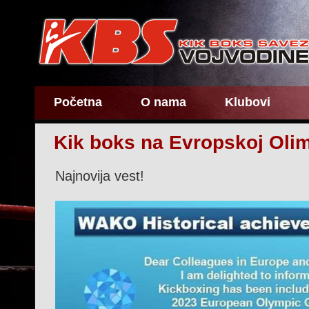
Početna
O nama
Klubovi
Kik boks na Evropskoj Olim
Najnovija vest!