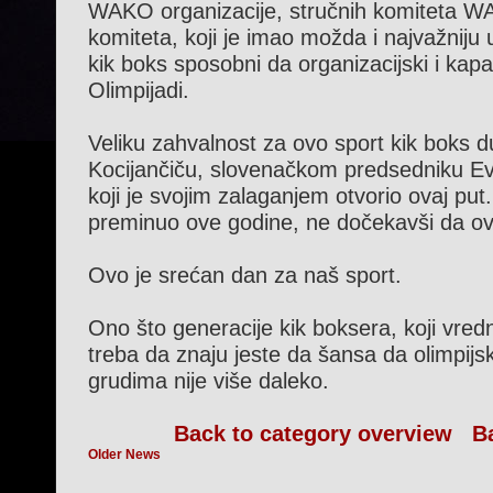
WAKO organizacije, stručnih komiteta W
komiteta, koji je imao možda i najvažnij
kik boks sposobni da organizacijski i kap
Olimpijadi.
Veliku zahvalnost za ovo sport kik boks 
Kocijančiču, slovenačkom predsedniku Ev
koji je svojim zalaganjem otvorio ovaj put
preminuo ove godine, ne dočekavši da ova
Ovo je srećan dan za naš sport.
Ono što generacije kik boksera, koji vre
treba da znaju jeste da šansa da olimpijsk
grudima nije više daleko.
Back to category overview
B
Older News