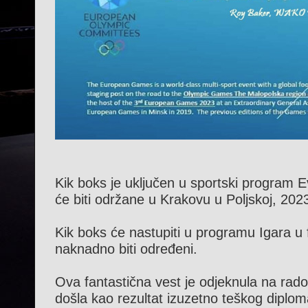
Kik boks je uključen u sportski program E
će biti održane u Krakovu u Poljskoj, 202
Kik boks će nastupiti u programu Igara u 
naknadno biti određeni.
Ova fantastična vest je odjeknula na rados
došla kao rezultat izuzetno teškog diplo