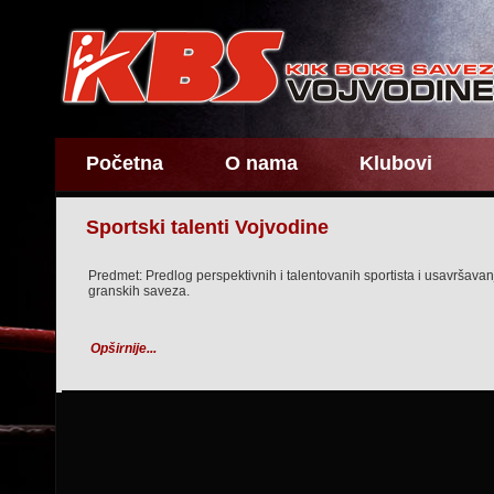
Početna
O nama
Klubovi
Sportski talenti Vojvodine
Predmet: Predlog perspektivnih i talentovanih sportista i usavršavan
granskih saveza.
Opširnije...