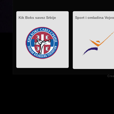
Kik Boks savez Srbije
Sport i omladina Vojv
.
.
.
Crea