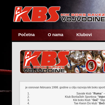
Početna
O nama
Klubovi
je osnovan februara 1998. godine u cilju razvoja kik boks sporta
Savate klub ’’
Ruma
’’
Klub Borilačkih Sportova ’’
Vojv
Kik boks Klub ’’
Goč
’’ St
Tae Kwon Do klub ’’
Beč