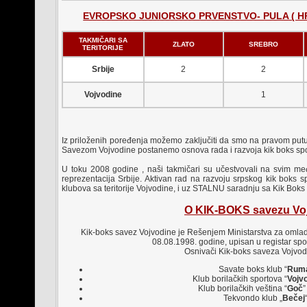
EVROPSKO JUNIORSKO PRVENSTVO- PULA ( HRVAT
TAKMIČARI SA
ZLATO
SREBRO
TERITORIJE
Srbije
2
2
Vojvodine
1
Iz priloženih poređenja možemo zaključiti da smo na pravom putu
Savezom Vojvodine postanemo osnova rada i razvoja kik boks spor
U toku 2008 godine , naši takmičari su učestvovali na svim me
reprezentacija Srbije. Aktivan rad na razvoju srpskog kik boks sp
klubova sa teritorije Vojvodine, i uz STALNU saradnju sa Kik Bok
O KIK-BOKS savezu Vo
Kik-boks savez Vojvodine je Rešenjem Ministarstva za omlad
08.08.1998. godine, upisan u registar spor
Osnivači Kik-boks saveza Vojvodi
Savate boks klub “
Rum
Klub borilačkih sportova “
Vojv
Klub borilačkih veština “
Goč
Tekvondo klub „
Bečej