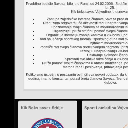
Prvobitno sedište Saveza, bilo je u Rumi, od 24.02.2006.. Sediš
br. 25.
Kik-boks savez Vojvodine je osnovan
Zastupa zajedničke interese članova Saveza pred d
Preduzima odgovarajuće aktivnosti radi unapređivanja 
upoznavanja svojih članova sa međunarodnim isku
Organizuje i pruža stručnu pomoć svojim članov
Organizuje inovaciju znanja kadrova u kik-boksu, po
Radi na jačanju sportskog morala i sportskog duha kod sv
njihovim međusobnim o
Podstiče rad svojih članova dodeljivanjem nagrada i prizn
razvoju i unapređivanju kik-bo
Usklađuje aktivnosti član
Sprovodi sve oblike takmičenja u kik-boksu
Pruža pomoć svojim članovima u oblasti marketinga, p
metoda rada i poslovanja, pribavljanja pos
Koliko smo uspešni u postizanju ovih ciljeva govori podatak, da k
godina, imamo konstantan porast broja članova Saveza. Trenut
klubova.
Kik Boks savez Srbije
Sport i omladina Vojv