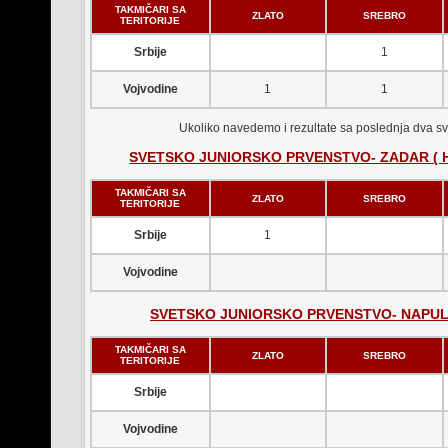
TAKMIČARI SA
ZLATO
SREBRO
TERITORIJE
Srbije
1
Vojvodine
1
1
Ukoliko navedemo i rezultate sa poslednja dva sv
SVETSKO JUNIORSKO PRVENSTVO- ZADAR ( HRVA
TAKMIČARI SA
ZLATO
SREBRO
TERITORIJE
Srbije
1
Vojvodine
SVETSKO JUNIORSKO PRVENSTVO- NAPULJ (
TAKMIČARI SA
ZLATO
SREBRO
TERITORIJE
Srbije
Vojvodine