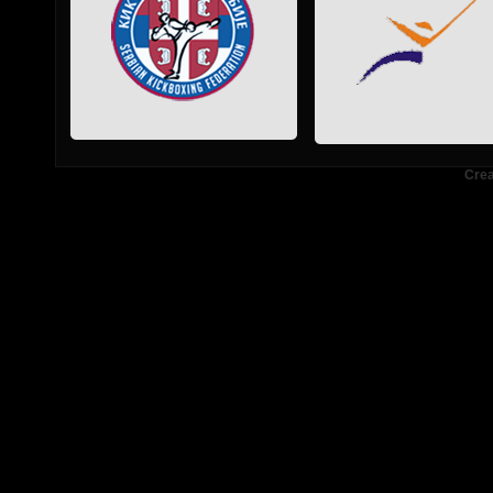
.
.
.
Crea