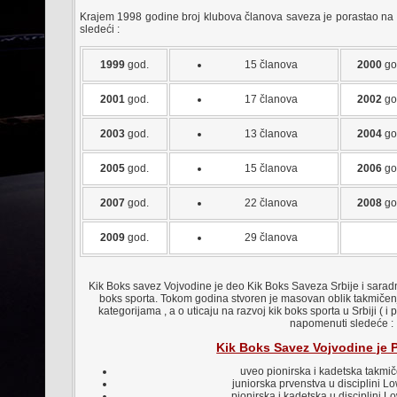
Krajem 1998 godine broj klubova članova saveza je porastao na 
sledeći :
1999
god.
15 članova
2000
go
2001
god.
17 članova
2002
go
2003
god.
13 članova
2004
go
2005
god.
15 članova
2006
go
2007
god.
22 članova
2008
go
2009
god.
29 članova
Kik Boks savez Vojvodine je deo Kik Boks Saveza Srbije i sarad
boks sporta. Tokom godina stvoren je masovan oblik takmiče
kategorijama , a o uticaju na razvoj kik boks sporta u Srbiji
napomenuti sledeće :
Kik Boks Savez Vojvodine je 
uveo pionirska i kadetska takmič
juniorska prvenstva u disciplini L
pionirska i kadetska u disciplini L