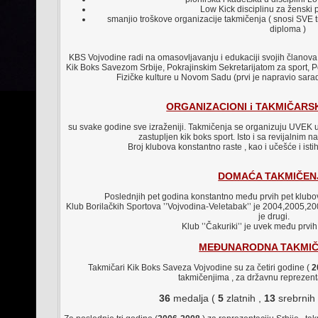
Low Kick disciplinu za ženski 
smanjio troškove organizacije takmičenja ( snosi SVE t
diploma )
KBS Vojvodine radi na omasovljavanju i edukaciji svojih članova 
Kik Boks Savezom Srbije, Pokrajinskim Sekretarijatom za sport, P
Fizičke kulture u Novom Sadu (prvi je napravio sar
ORGANIZACIONI i TAKMIČARSK
su svake godine sve izraženiji. Takmičenja se organizuju UVEK 
zastupljen kik boks sport. Isto i sa revijalnim 
Broj klubova konstantno raste , kao i učešće i ist
DOMAĆA TAKMIČEN
Poslednjih pet godina konstantno među prvih pet klubova
Klub Borilačkih Sportova ’’Vojvodina-Veletabak’’ je 2004,2005,2
je drugi.
Klub ’’Čakuriki’’ je uvek među prvih
MEĐUNARODNA TAKMIČ
Takmičari Kik Boks Saveza Vojvodine su za četiri godine (
2
takmičenjima , za državnu reprezentac
36
medalja (
5
zlatnih ,
13
srebrnih