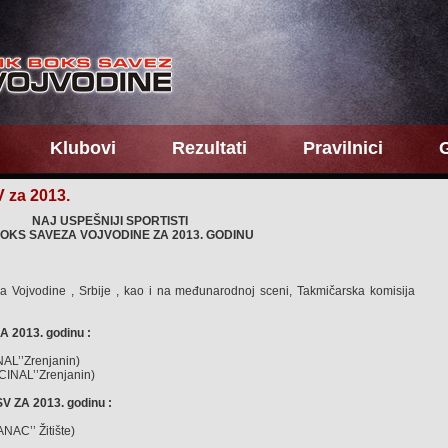
Klubovi
Rezultati
Pravilnici
G
V za 2013.
NAJ USPEŠNIJI SPORTISTI
BOKS SAVEZA VOJVODINE ZA 2013. GODINU
a Vojvodine , Srbije , kao i na međunarodnoj sceni, Takmičarska komisija
 2013. godinu :
AL’’Zrenjanin)
CINAL’’Zrenjanin)
 ZA 2013. godinu :
NAC’’ Žitište)