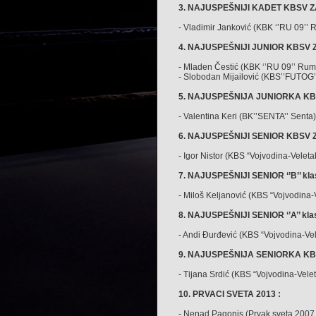
3. NAJUSPEŠNIJI KADET KBSV ZA 
- Vladimir Janković (KBK ‘’RU 09’’
4. NAJUSPEŠNIJI JUNIOR KBSV ZA
- Mladen Čestić (KBK ‘’RU 09’’ Rum
- Slobodan Mijailović (KBS’’FUTOG’
5. NAJUSPEŠNIJA JUNIORKA KBSV
- Valentina Keri (BK’’SENTA’’ Senta)
6. NAJUSPEŠNIJI SENIOR KBSV ZA
- Igor Nistor (KBS “Vojvodina-Velet
7. NAJUSPEŠNIJI SENIOR ‘’B’’ klas
- Miloš Keljanović (KBS “Vojvodina
8. NAJUSPEŠNIJI SENIOR ‘’A’’ klas
- Andi Đurđević (KBS “Vojvodina-Ve
9. NAJUSPEŠNIJA SENIORKA KBSV n
- Tijana Srdić (KBS “Vojvodina-Vel
10. PRVACI SVETA 2013 :
- Nenad Pagonis (Prvak sveta 2007.,