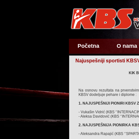
Početna
O nama
Najuspešniji sportisti KBS
KIK 
Na osnovu rezultata na prvenstvim
KBSV dodeljuje pehare i diplome :
1. NAJUSPEŠNIJI PIONIRI KBSV ZA
- Vukašin Vidrić (KBS ‘’INTERNACIN
- Aleksa Davidović (KBS ‘’INTERNA
2. NAJUSPEŠNIJA PIONIRKA KBSV
- Aleksandra Rapajić (KBS ‘’SPARTA