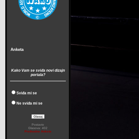
Anketa
Kako Vam se sviđa novi dizajn
portala?
Sviđa mi se
Ne sviđa mi se
Postavio
Glasova: 402
Prethodne Ankete