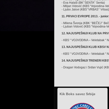
- Eva Halaši (BK’’SENTA’’ Senta)
- Miljan Vidović (KBS “Vojvodina-V
- Ljubo Jalovi (KBS’’VRBAS’’ Vrbas
11. PRVACI EVROPE 2013. - junior
- Milena Švonja (KBK ‘’BEČEJ’’ Beč
- Ljuban Vidović (KBS “Vojvodina-V
12. NAJUSPEŠNIJI KLUB NA PRVE
- KBS “ VOJVODINA – Veletabak “ N
13. NAJUSPEŠNIJI KLUB KBSV NA
- KBS “ VOJVODINA – Veletabak “ N
14. NAJUSPEŠNIJI TRENERI KBSV 
- Dragan Vodogaz i Srđan Vujić (K
Kik Boks savez Srbije