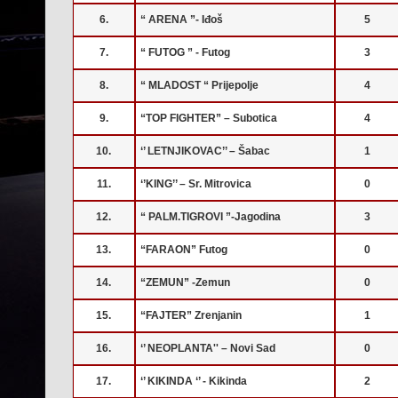
6.
“ ARENA ”- Iđoš
5
7.
“ FUTOG ” - Futog
3
8.
“ MLADOST “ Prijepolje
4
9.
“TOP FIGHTER” – Subotica
4
10.
‘’ LETNJIKOVAC’’ – Šabac
1
11.
‘’KING’’ – Sr. Mitrovica
0
12.
“ PALM.TIGROVI ”-Jagodina
3
13.
“FARAON” Futog
0
14.
“ZEMUN” -Zemun
0
15.
“FAJTER” Zrenjanin
1
16.
‘’ NEOPLANTA'' – Novi Sad
0
17.
‘’ KIKINDA ‘’ - Kikinda
2