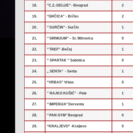
18.
‘’C.Z.-DELIJE’’ - Beograd
2
19.
‘’GRČICA’’ - Brčko
2
20.
‘’ SURČIN’’ - Surčin
1
21.
‘’ SIRMIJUM’’ – Sr. Mitrovica
0
22.
‘’ TREF’’ -Bečej
1
23.
“ SPARTAK ” Subotica
0
24.
„ SENTA“ - Senta
1
25.
“VRBAS” Vrbas
0
26.
'' RAJKO KUŠIĆ'' - Pale
1
27.
‘’ IMPERIJA’’ Derventa
1
28.
‘’ PAN GYM’’ Beograd
0
29.
“KRALJEVO” -Kraljevo
0