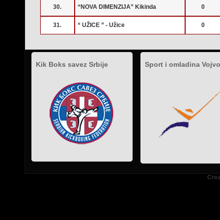
30.
“NOVA DIMENZIJA” Kikinda
0
31.
“ UŽICE ” - Užice
0
Kik Boks savez Srbije
Sport i omladina Vojv
.
.
.
Crea