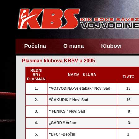
Početna
O nama
Klubovi
Plasman klubova KBSV u 2005.
REDNI
BR /
NAZIV KLUBA
ZLATO
PLASMAN
1.
“VOJVODINA-Veletabak” Novi Sad
13
2.
“ČAKURIKI” Novi Sad
16
3.
“ FENIKS “ Novi Sad
8
4.
„GARD “ Vršac
3
5.
“BFC” -Beočin
2