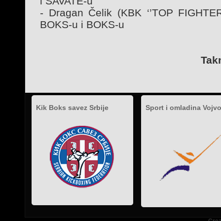
i SAVATE-u
- Dragan Čelik (KBK ‘’TOP FIGHTER’
BOKS-u i BOKS-u
Tak
Kik Boks savez Srbije
Sport i omladina Vojv
.
.
.