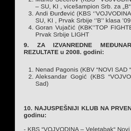
– SU, KI , vicešampion Srb. za „B
Andi Đurđević (KBS ‘’VOJVODINA 
SU, KI , Prvak Srbije ‘’B’’ klasa ’
Goran Vujačić (KBK’’TOP FIGHTE
Prvak Srbije LIGHT
9. ZA IZVANREDNE MEĐUNAR
REZULTATE u 2008. godini:
Nenad Pagonis (KBV “NOVI SAD “
Aleksandar Gogić (KBS “VOJVO
Sad)
10. NAJUSPEŠNIJI KLUB NA PRVEN
godinu:
- KBS “VOJVODINA – Veletabak“ Novi