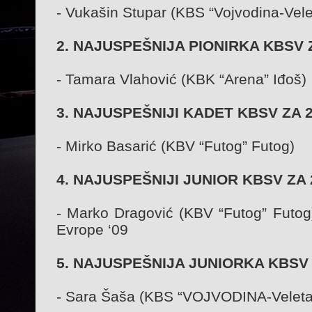
- Vukašin Stupar (KBS “Vojvodina-Vele
2. NAJUSPEŠNIJA PIONIRKA KBSV Z
- Tamara Vlahović (KBK “Arena” Iđoš)
3. NAJUSPEŠNIJI KADET KBSV ZA 2
- Mirko Basarić (KBV “Futog” Futog)
4. NAJUSPEŠNIJI JUNIOR KBSV ZA 2
- Marko Dragović (KBV “Futog” Futog)
Evrope ‘09
5. NAJUSPEŠNIJA JUNIORKA KBSV Z
- Sara Šaša (KBS “VOJVODINA-Veleta