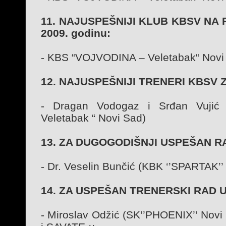
11. NAJUSPEŠNIJI KLUB KBSV NA 
2009. godinu:
- KBS “VOJVODINA – Veletabak“ Novi
12. NAJUSPEŠNIJI TRENERI KBSV ZA
- Dragan Vodogaz i Srđan Vuji
Veletabak “ Novi Sad)
13. ZA DUGOGODIŠNJI USPEŠAN R
- Dr. Veselin Bunčić (KBK ‘’SPARTAK’’
14. ZA USPEŠAN TRENERSKI RAD U
- Miroslav Odžić (SK’’PHOENIX’’ Novi