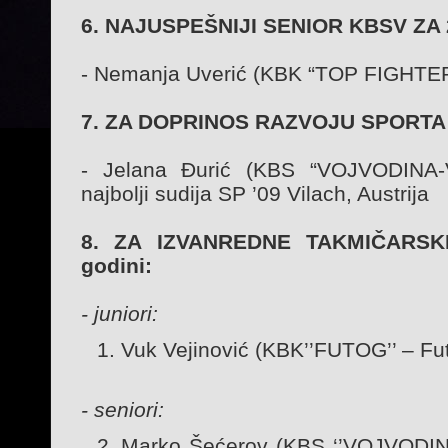
6. NAJUSPEŠNIJI SENIOR KBSV ZA 2
- Nemanja Uverić (KBK “TOP FIGHTER”
7. ZA DOPRINOS RAZVOJU SPORTA u
- Jelana Đurić (KBS “VOJVODINA-
najbolji sudija SP ’09 Vilach, Austrija
8. ZA IZVANREDNE TAKMIČARSK
godini:
- juniori:
Vuk Vejinović (KBK’’FUTOG’’ – Fu
- seniori:
Marko Šećerov (KBS ‘’VOJVODINA