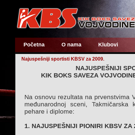
Početna
O nama
Klubovi
Najuspešniji sportisti KBSV za 2009.
NAJUSPEŠNIJI SPO
KIK BOKS SAVEZA VOJVODINE
Na osnovu rezultata na prvenstvima Vo
međunarodnoj sceni, Takmičarska k
pehare i diplome:
1. NAJUSPEŠNIJI PIONIRI KBSV ZA 