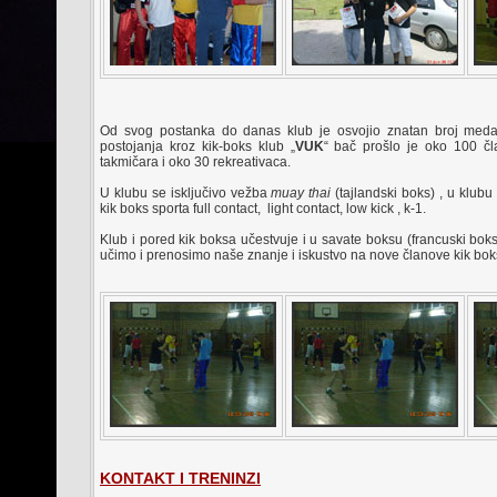
Od svog postanka do danas klub je osvojio znatan broj medalj
postojanja kroz kik-boks klub „
VUK
“ bač prošlo je oko 100 čla
takmičara i oko 30 rekreativaca.
U klubu se isključivo vežba
muay thai
(tajlandski boks) , u klubu
kik boks sporta full contact, light contact, low kick , k-1.
Klub i pored kik boksa učestvuje i u savate boksu (francuski boks
učimo i prenosimo naše znanje i iskustvo na nove članove kik bok
KONTAKT I TRENINZI