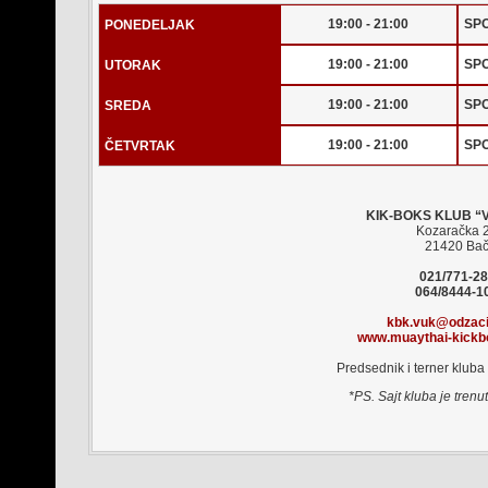
19:00 - 21:00
SPO
PONEDELJAK
19:00 - 21:00
SPO
UTORAK
19:00 - 21:00
SPO
SREDA
19:00 - 21:00
SPO
ČETVRTAK
KIK-BOKS KLUB “
Kozaračka 
21420 Ba
021/771-2
064/8444-1
kbk.vuk@odzaci
www.muaythai-kickb
Predsednik i terner kluba
*PS. Sajt kluba je trenu