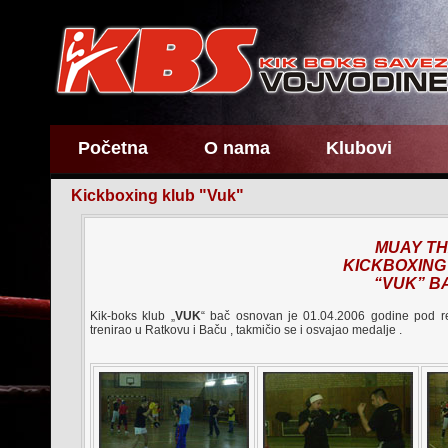
Početna
O nama
Klubovi
Kickboxing klub "Vuk"
MUAY TH
KICKBOXING
“VUK” B
Kik-boks klub „
VUK
“ bač osnovan je 01.04.2006 godine pod r
trenirao u Ratkovu i Baču , takmičio se i osvajao medalje .