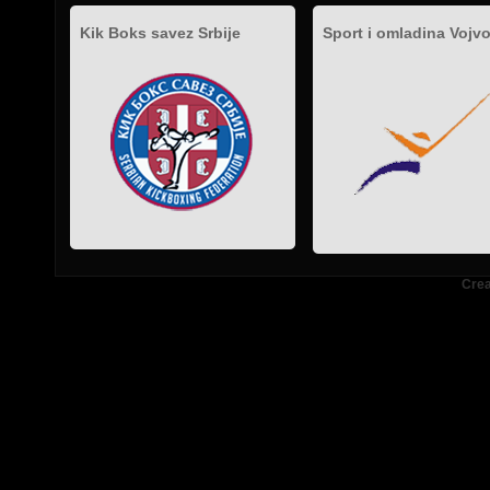
Kik Boks savez Srbije
Sport i omladina Vojv
.
.
.
Crea