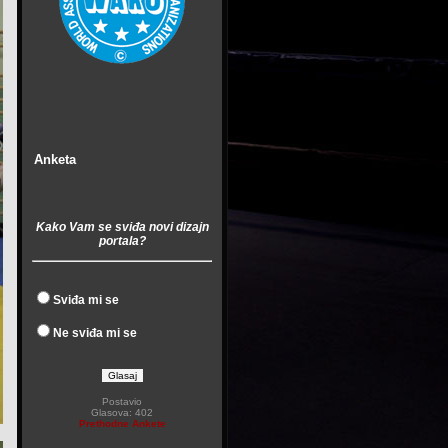
Anketa
Kako Vam se sviđa novi dizajn
portala?
Sviđa mi se
Ne sviđa mi se
Postavio
Glasova: 402
Prethodne Ankete