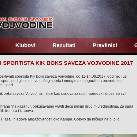
Klubovi
Rezultati
Pravilnici
G
 SPORTISTA KIK BOKS SAVEZA VOJVODINE 2017
ektivnih sportista Kik boks saveza Vojvodine, od 11-14.08.2017. godine, i uz
 sport, podigli smo nivo našeg sporta i mnogima omogućili da provedu lep i
 i sport.
oks saveza Vojvodine, i služi kao osnova za rad, napredak i druženje svih
ishranu "na kazanu", pokušavamo vratiti decu nekim drugim vrednostima. Za sada
h trenera i klubova.
Hlasa i njegove angažovanosti oko Kampa. Gotovo da ničega ne bi bilo.