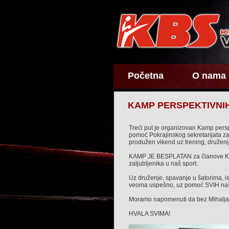
Početna
O nama
KAMP PERSPEKTIVNIH
Treći put je organizovan Kamp persp
pomoć Pokrajinskog sekretarijata za
produžen vikend uz trening, druženje
KAMP JE BESPLATAN za članove Kik b
zaljubljenika u naš sport.
Uz druženje, spavanje u šatorima, 
veoma uspešno, uz pomoć SVIH naši
Moramo napomenuti da bez Mihalja 
HVALA SVIMA!