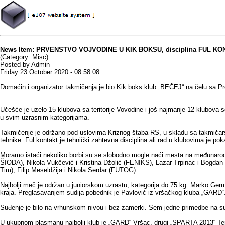
News Item: PRVENSTVO VOJVODINE U KIK BOKSU, disciplina FUL K
(Category: Misc)
Posted by Admin
Friday 23 October 2020 - 08:58:08
Domaćin i organizator takmičenja je bio Kik boks klub „BEČEJ“ na čelu sa
Učešće je uzelo 15 klubova sa teritorije Vovodine i još najmanje 12 klubova se 
u svim uzrasnim kategorijama.
Takmičenje je održano pod uslovima Kriznog štaba RS, u skladu sa takmičarski
tehnike. Ful kontakt je tehnički zahtevna disciplina ali rad u klubovima je pok
Moramo istaći nekoliko borbi su se slobodno mogle naći mesta na međunaro
ŠIODA), Nikola Vukčević i Kristina Džolić (FENIKS), Lazar Trpinac i Bogd
Tim), Filip Meseldžija i Nikola Serdar (FUTOG)...
Najbolji meč je održan u juniorskom uzrastu, kategorija do 75 kg. Marko Ger
kraja. Preglasavanjem sudija pobednik je Pavlović iz vršačkog kluba „GARD“
Suđenje je bilo na vrhunskom nivou i bez zamerki. Sem jedne primedbe na sudij
U ukupnom plasmanu najbolji klub je „GARD“ Vršac, drugi „SPARTA 2013“ Teme