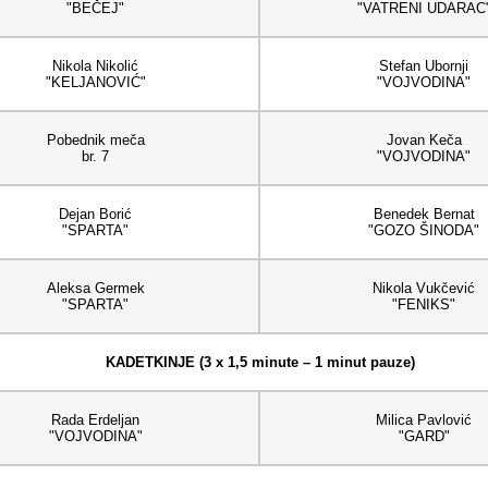
"BEČEJ"
"VATRENI UDARAC
Nikola Nikolić
Stefan Ubornji
"KELJANOVIĆ"
"VOJVODINA"
Pobednik meča
Jovan Keča
br. 7
"VOJVODINA"
Dejan Borić
Benedek Bernat
"SPARTA"
"GOZO ŠINODA"
Aleksa Germek
Nikola Vukčević
"SPARTA"
"FENIKS"
KADETKINJE (3 x 1,5 minute – 1 minut pauze)
Rada Erdeljan
Milica Pavlović
"VOJVODINA"
"GARD"