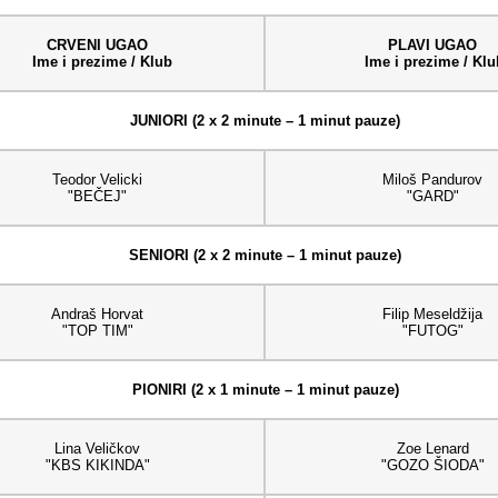
CRVENI UGAO
PLAVI UGAO
Ime i prezime / Klub
Ime i prezime / Klu
JUNIORI (2 x 2 minute – 1 minut pauze)
Teodor Velicki
Miloš Pandurov
"BEČEJ"
"GARD"
SENIORI (2 x 2 minute – 1 minut pauze)
Andraš Horvat
Filip Meseldžija
"TOP TIM"
"FUTOG"
PIONIRI (2 x 1 minute – 1 minut pauze)
Lina Veličkov
Zoe Lenard
"KBS KIKINDA"
"GOZO ŠIODA"