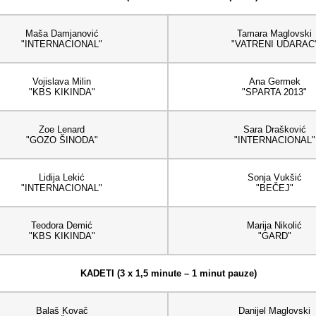
Maša Damjanović
Tamara Maglovski
"INTERNACIONAL"
"VATRENI UDARAC
Vojislava Milin
Ana Germek
"KBS KIKINDA"
"SPARTA 2013"
Zoe Lenard
Sara Drašković
"GOZO ŠINODA"
"INTERNACIONAL"
Lidija Lekić
Sonja Vukšić
"INTERNACIONAL"
"BEČEJ"
Teodora Demić
Marija Nikolić
"KBS KIKINDA"
"GARD"
KADETI (3 x 1,5 minute – 1 minut pauze)
Balaš Kovač
Danijel Maglovski