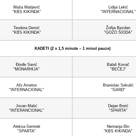
Maša Matijević
Lidija Lekić
"KBS KIKINDA"
"INTERNACIONAL"
Teodora Demić
Žofija Bezdan
"KBS KIKINDA"
"GOZO ŠIODA"
KADETI (2 x 1,5 minute – 1 minut pauze)
Đorđe Savić
Balaš Kovač
"MONARHIJA"
"BEČEJ"
Afz Ametov
Branislav Sekulić
"INTERNACIONAL"
"GARD"
Jovan Matić
Dejan Borić
"INTERANCIONAL"
"SPARTA"
Aleksa Germek
Nemanja Đin
"SPARTA"
"KBS KIKINDA"