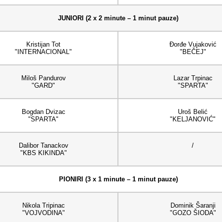
JUNIORI (2 x 2 minute – 1 minut pauze)
Kristijan Tot
Đorđe Vujaković
"INTERNACIONAL"
"BEČEJ"
Miloš Pandurov
Lazar Trpinac
"GARD"
"SPARTA"
Bogdan Dvizac
Uroš Belić
"SPARTA"
"KELJANOVIĆ"
Dalibor Tanackov
/
"KBS KIKINDA"
PIONIRI (3 x 1 minute – 1 minut pauze)
Nikola Tripinac
Dominik Šaranji
"VOJVODINA"
"GOZO ŠIODA"