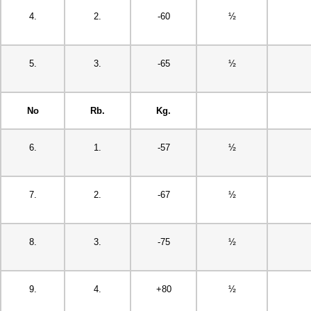
4.
2.
-60
½
5.
3.
-65
½
No
Rb.
Kg.
6.
1.
-57
½
7.
2.
-67
½
8.
3.
-75
½
9.
4.
+80
½