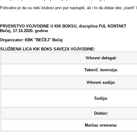
Pohvalno je da su neki klubovi prvi put nastupili, ali i to da dobar deo „stari
PRVENSTVO VOJVODINE U KIK BOKSU, disciplina FUL KONTAKT
Bečej, 17.10.2020. godine
Organizator: KBK "BEČEJ" Bečej
SLUŽBENA LICA KIK BOKS SAVEZA VOJVODINE:
Vrhovni delegat:
Takmič. komisija:
Vrhovni sudija:
Sudija:
Doktor:
Merliac vremena: