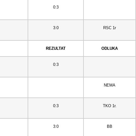
0:3
3:0
RSC 1r
REZULTAT
ODLUKA
0:3
NEMA
0:3
TKO 1r.
3:0
BB