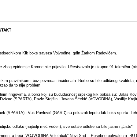
ONTAKT
 Predsednikom Kik boks saveza Vojvodine, gdin Žarkom Radovićem.
zbog epidemije Korone nije prijavilo. Učestvovalo je ukupno 91 takmičar (pionir
m pravilnikom i bez povreda i incidenata. Borbe su bile odličnog kvaliteta, 
azao da to nije problem.
dnim ringovima, a borci koji su bududućnost srpskog kik boksa su: Balaš K
an Dvizac (SPARTA), Pavle Stojšin i Jovana Šćekić (VOVODINA), Vasilije Kr
mek (SPARTA) i Vuk Pavlović (GARD) su prikazali lepotu kik boks sporta. Teh
.
sku odluku (najbolji meč večeri), sve ostale odluke su bile jasne i „čiste“.
rin, a treći „VOJVODINA-Veletabak“ Novi Sad... Posebne pohvale za „RU 09“ i