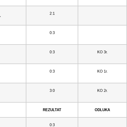
2:1
"
0:3
0:3
KO 3r.
0:3
KO 1r.
3:0
KO 2r.
REZULTAT
ODLUKA
0:3