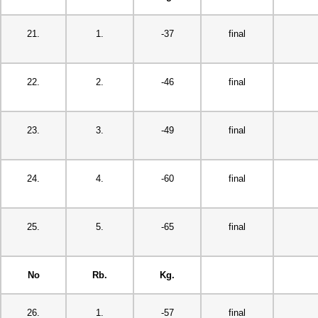
21.
1.
-37
final
22.
2.
-46
final
23.
3.
-49
final
24.
4.
-60
final
25.
5.
-65
final
No
Rb.
Kg.
26.
1.
-57
final