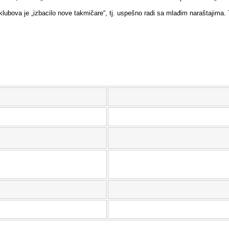
h“ klubova je „izbacilo nove takmičare“, tj. uspešno radi sa mlađim naraštajima