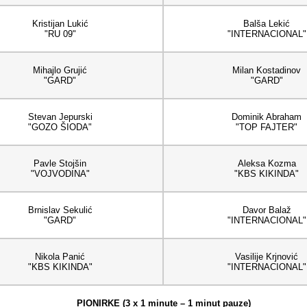
Kristijan Lukić
Balša Lekić
"RU 09"
"INTERNACIONAL"
Mihajlo Grujić
Milan Kostadinov
"GARD"
"GARD"
Stevan Jepurski
Dominik Abraham
"GOZO ŠIODA"
"TOP FAJTER"
Pavle Stojšin
Aleksa Kozma
"VOJVODINA"
"KBS KIKINDA"
Brnislav Sekulić
Davor Balaž
"GARD"
"INTERNACIONAL"
Nikola Panić
Vasilije Krjnović
"KBS KIKINDA"
"INTERNACIONAL"
PIONIRKE (3 x 1 minute – 1 minut pauze)