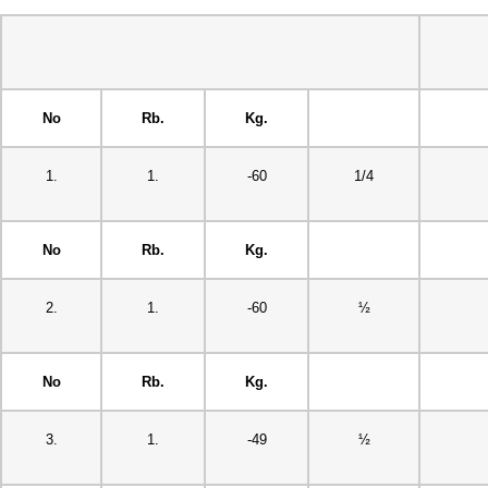
No
Rb.
Kg.
1.
1.
-60
1/4
No
Rb.
Kg.
2.
1.
-60
½
No
Rb.
Kg.
3.
1.
-49
½