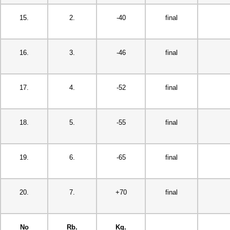
15.
2.
-40
final
16.
3.
-46
final
17.
4.
-52
final
18.
5.
-55
final
19.
6.
-65
final
20.
7.
+70
final
No
Rb.
Kg.