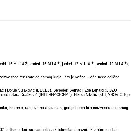
i: 15 M i 14 Ž, kadeti: 15 M i 4 Ž, juniori: 17 M i 10 Ž, seniori: 12 M i 4 Ž),
neizvesnog rezultata do samog kraja i što je važno – više nego odlične
ovač i Đorđe Vujaković (BEČEJ), Benedek Bernad i Zoe Lenard (GOZO
ajinović i Sara Drašković (INTERNACIONAL), Nikola Nikolić (KELjANOVIĆ Top
nika, kretanje, raznovrsnost udaraca, gde je borba bila neizvesna do samog
z Rume, koji su nastupili sa 4 takmičara i osvojili 4 zlatne medalje.