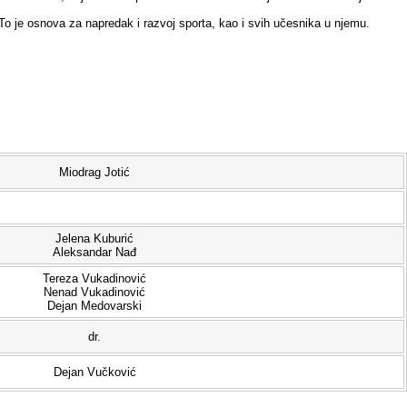
. To je osnova za napredak i razvoj sporta, kao i svih učesnika u njemu.
Miodrag Jotić
Jelena Kuburić
Aleksandar Nađ
Tereza Vukadinović
Nenad Vukadinović
Dejan Medovarski
dr.
Dejan Vučković