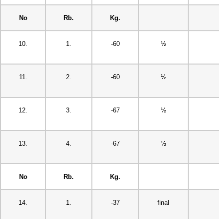
No
Rb.
Kg.
10.
1.
-60
½
11.
2.
-60
½
12.
3.
-67
½
13.
4.
-67
½
No
Rb.
Kg.
14.
1.
-37
final