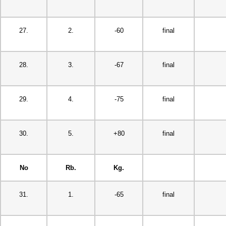
27.
2.
-60
final
28.
3.
-67
final
29.
4.
-75
final
30.
5.
+80
final
No
Rb.
Kg.
31.
1.
-65
final